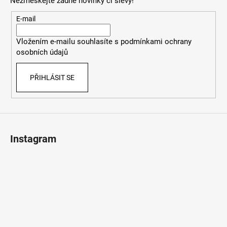
Nezmeškejte žádné novinky či slevy!
a
t
E-mail
í
Vložením e-mailu souhlasíte s
podmínkami ochrany
osobních údajů
PŘIHLÁSIT SE
Instagram