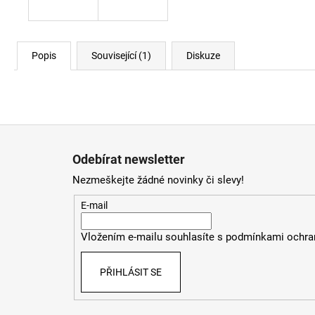
Popis
Související (1)
Diskuze
Z
á
Odebírat newsletter
p
Nezmeškejte žádné novinky či slevy!
a
t
E-mail
í
Vložením e-mailu souhlasíte s
podmínkami ochran
PŘIHLÁSIT SE