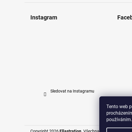
Instagram
Face
Sledovat na Instagramu
Tento web p
procházením
používáním.
Copyright 2026
Ellastration
. Všechna práva vyhrazena