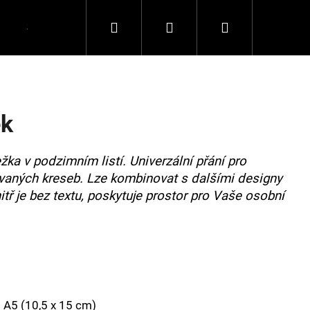
Hledat
Přihlášení
Nákupní
Spolupráce
Kontakty
košík
ek
ežka v podzimním listí. Univerzální přání pro
vaných kreseb. Lze kombinovat s dalšími designy
nitř je bez textu, poskytuje prostor pro Vaše osobní
 A5 (
10,5 x 15 cm)