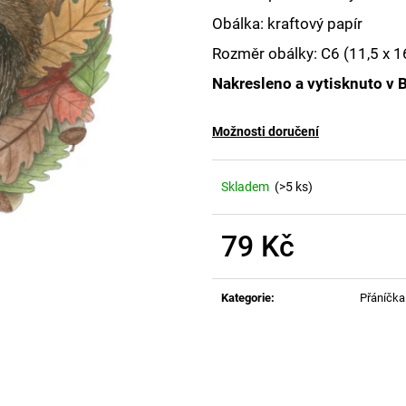
Obálka: kraftový papír
Rozměr obálky:
C6 (11,5 x 
Nakresleno a vytisknuto v 
Možnosti doručení
Skladem
(>5 ks)
79 Kč
Měrná
cena:
Kategorie
:
Přáníčka