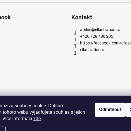
book
Kontakt
atelier
@
ellastration.cz
+420 728 480 205
https://facebook.com/ellast
ellastrationcz
oužívá soubory cookie. Dalším
Odmítnout
facebook.com/ellastration
instagram.com/ellastrationcz
 tohoto webu vyjadřujete souhlas s jejich
. Více informací
zde
.
.
Upravit nastavení cookies