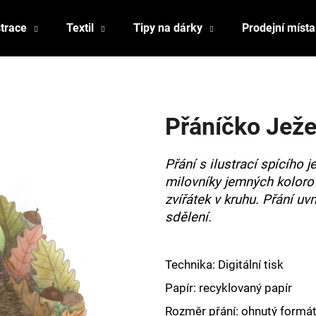
strace
Textil
Tipy na dárky
Prodejní místa
Co potřebujete najít?
Přáníčko Jež
HLEDAT
Přání s ilustrací spícího j
milovníky jemných koloro
Doporučujeme
zvířátek v kruhu. Přání uv
sdělení.
Technika: Digitální tisk
Papír: recyklovaný papír
Rozměr přání: ohnutý formát