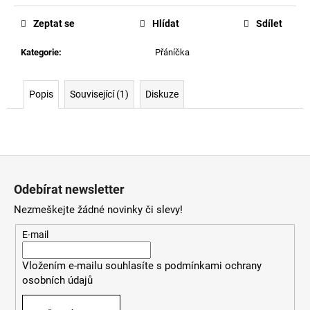
cena:
Zeptat se
Hlídat
Sdílet
Kategorie
:
Přáníčka
Popis
Související (1)
Diskuze
Z
á
Odebírat newsletter
p
Nezmeškejte žádné novinky či slevy!
a
t
E-mail
í
Vložením e-mailu souhlasíte s
podmínkami ochrany
osobních údajů