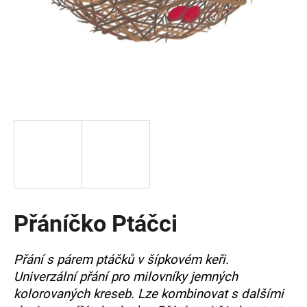
a
j
í
t
?
HLEDAT
Přáníčko Ptáčci
D
o
p
Přání s párem ptáčků v šípkovém keři.
o
Univerzální přání pro milovníky jemných
r
u
kolorovaných kreseb. Lze kombinovat s dalšími