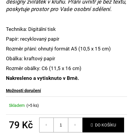
č
designy zvířátek v kruhu. Přání uvnitř je bez textu,
u
poskytuje prostor pro Vaše osobní sdělení.
j
e
m
Technika: Digitální tisk
e
Papír: recyklovaný papír
Rozměr přání: ohnutý formát A5 (
10,5 x 15 cm)
Obálka: kraftový papír
Rozměr obálky:
C6 (11,5 x 16 cm)
Nakresleno a vytisknuto v Brně.
Možnosti doručení
Skladem
(>5 ks)
79 Kč
DO KOŠÍKU
Měrná