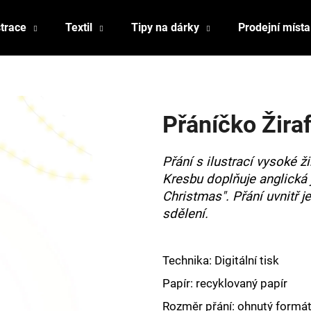
strace
Textil
Tipy na dárky
Prodejní místa
Co potřebujete najít?
Přáníčko Žira
HLEDAT
Přání s ilustrací vysoké 
Kresbu doplňuje anglická 
Doporučujeme
Christmas". Přání uvnitř j
sdělení.
Technika: Digitální tisk
Papír: recyklovaný papír
Rozměr přání: ohnutý formát