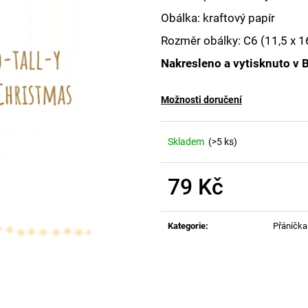
Obálka: kraftový papír
Rozměr obálky:
C6 (11,5 x 
Nakresleno a vytisknuto v 
Možnosti doručení
Skladem
(>5 ks)
79 Kč
Měrná
cena:
Kategorie
:
Přáníčka