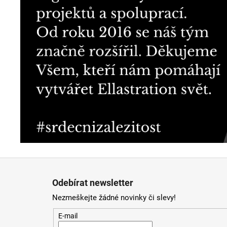
Z
á
Odebírat newsletter
p
Nezmeškejte žádné novinky či slevy!
a
t
E-mail