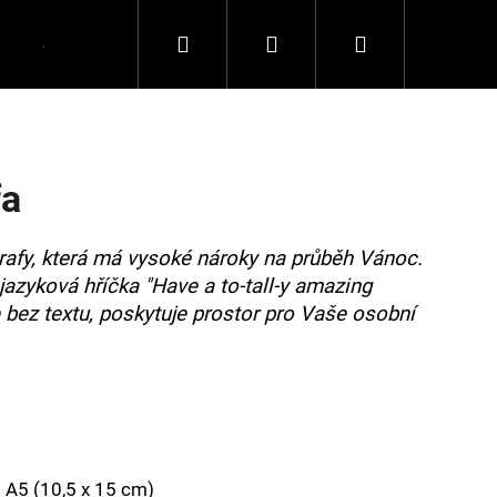
Hledat
Přihlášení
Nákupní
Spolupráce
Kontakty
košík
fa
žirafy, která má vysoké nároky na průběh Vánoc.
jazyková hříčka "Have a to-tall-y amazing
e bez textu, poskytuje prostor pro Vaše osobní
 A5 (
10,5 x 15 cm)