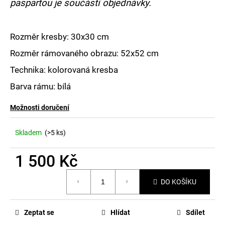
č
paspartou je součástí objednávky.
u
j
e
Rozměr kresby: 30x30 cm
m
Rozměr rámovaného obrazu: 52x52 cm
e
Technika: kolorovaná kresba
Barva rámu: bílá
Možnosti doručení
Skladem
(>5 ks)
1 500 Kč
Měrná
DO KOŠÍKU
cena:
Zeptat se
Hlídat
Sdílet