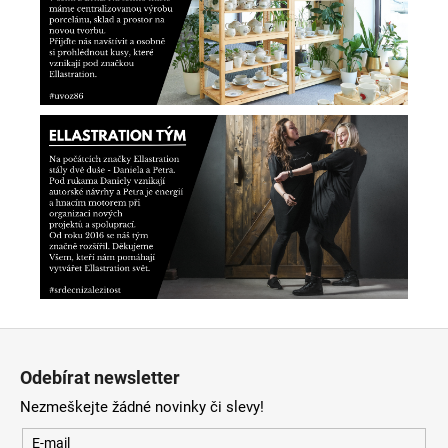
Z
á
Odebírat newsletter
p
Nezmeškejte žádné novinky či slevy!
a
t
E-mail