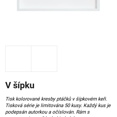
a
j
í
t
?
HLEDAT
V šípku
D
o
p
Tisk kolorované kresby ptáčků v šípkovém keři.
o
Tisková série je limitována 50 kusy. Každý kus je
r
u
podepsán autorkou a očíslován. Rám s