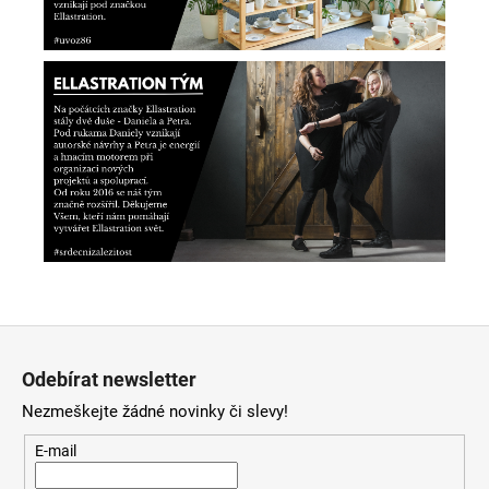
Z
á
Odebírat newsletter
p
Nezmeškejte žádné novinky či slevy!
a
t
E-mail
í