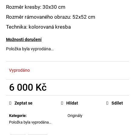
č
u
Rozměr kresby: 30x30 cm
j
Rozměr rámovaného obrazu: 52x52 cm
e
m
Technika: kolorovaná kresba
e
Možnosti doručení
Položka byla vyprodána…
Vyprodáno
6 000 Kč
Měrná
cena:
Zeptat se
Hlídat
Sdílet
Kategorie
:
Originály
Položka byla vyprodána…