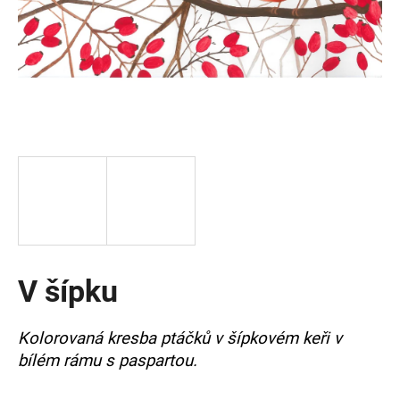
a
j
í
t
?
HLEDAT
V šípku
D
o
p
Kolorovaná kresba ptáčků v šípkovém keři v
o
bílém rámu s paspartou.
r
u