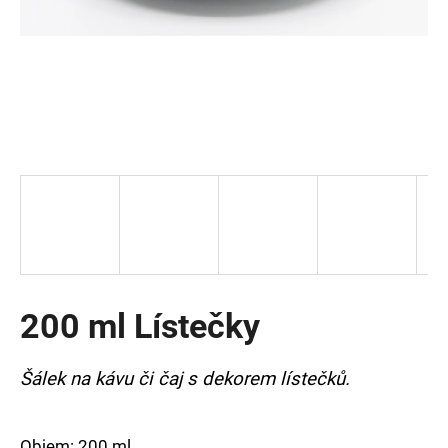
a
j
í
t
?
HLEDAT
200 ml Lístečky
D
o
p
Šálek na kávu či čaj s dekorem lístečků.
o
r
u
Objem: 200 ml