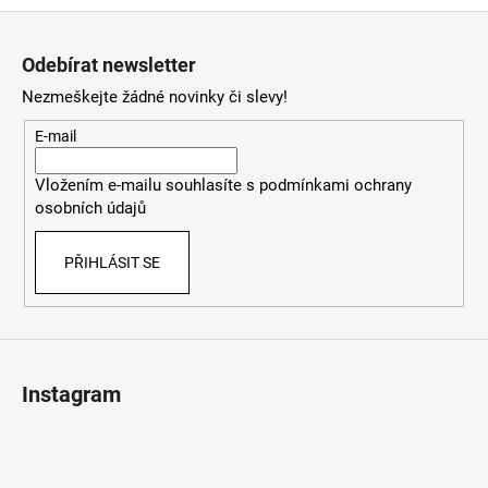
Z
á
Odebírat newsletter
p
Nezmeškejte žádné novinky či slevy!
a
t
E-mail
í
Vložením e-mailu souhlasíte s
podmínkami ochrany
osobních údajů
PŘIHLÁSIT SE
Instagram