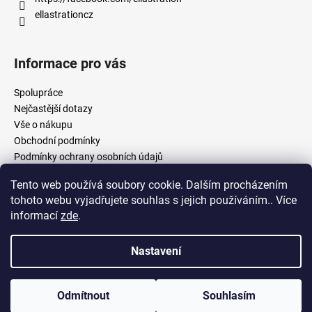
ellastrationcz
Informace pro vás
Spolupráce
Nejčastější dotazy
Vše o nákupu
Obchodní podmínky
Podmínky ochrany osobních údajů
Tento web používá soubory cookie. Dalším procházením
tohoto webu vyjadřujete souhlas s jejich používáním.. Více
facebook.com/ellastration
instagram.com/ellastrationcz
informací
zde
.
Nastavení
Vytvořil Shoptet
Copyright 2026
Ellastration
. Všechna práva vyhrazena.
Upravit
Odmítnout
Souhlasím
nastavení cookies