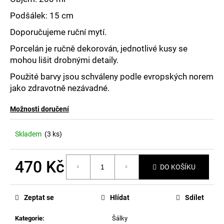
č
u
Podšálek: 15 cm
j
Doporučujeme ruční mytí.
e
m
Porcelán je ručně dekorován, jednotlivé kusy se
e
mohou lišit drobnými detaily.
Použité barvy jsou schváleny podle evropských norem
jako zdravotně nezávadné.
Možnosti doručení
Skladem
(3 ks)
470 Kč
DO KOŠÍKU
Měrná
cena:
Zeptat se
Hlídat
Sdílet
Kategorie
:
Šálky