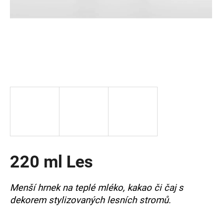
a
j
í
t
?
HLEDAT
220 ml Les
D
o
p
Menší hrnek na teplé mléko, kakao či čaj s
o
dekorem stylizovaných lesních stromů.
r
u