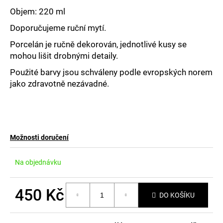
č
u
Objem: 220 ml
j
Doporučujeme ruční mytí.
e
m
Porcelán je ručně dekorován, jednotlivé kusy se
e
mohou lišit drobnými detaily.
Použité barvy jsou schváleny podle evropských norem
jako zdravotně nezávadné.
Možnosti doručení
Na objednávku
450 Kč
DO KOŠÍKU
Měrná
cena: