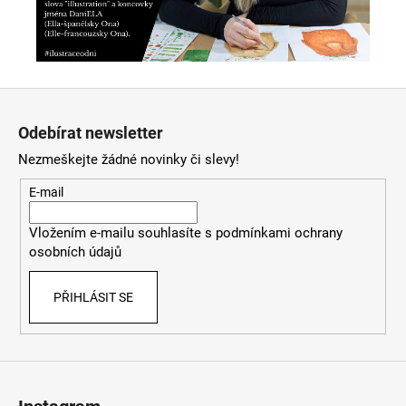
Z
á
Odebírat newsletter
p
Nezmeškejte žádné novinky či slevy!
a
t
E-mail
í
Vložením e-mailu souhlasíte s
podmínkami ochrany
osobních údajů
PŘIHLÁSIT SE