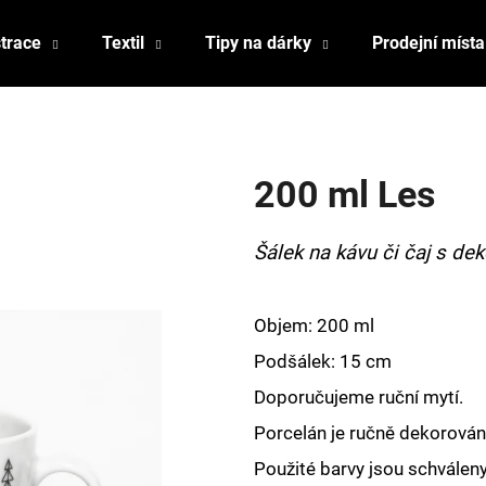
strace
Textil
Tipy na dárky
Prodejní místa
Co potřebujete najít?
200 ml Les
HLEDAT
Šálek na kávu či čaj s de
Doporučujeme
Objem: 200 ml
Podšálek: 15 cm
Doporučujeme ruční mytí.
Porcelán je ručně dekorován,
Použité barvy jsou schválen