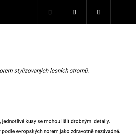
Hledat
Přihlášení
Nákupní
Spolupráce
Kontakty
košík
korem stylizovaných lesních stromů.
 jednotlivé kusy se mohou lišit drobnými detaily.
y podle evropských norem jako zdravotně nezávadné.