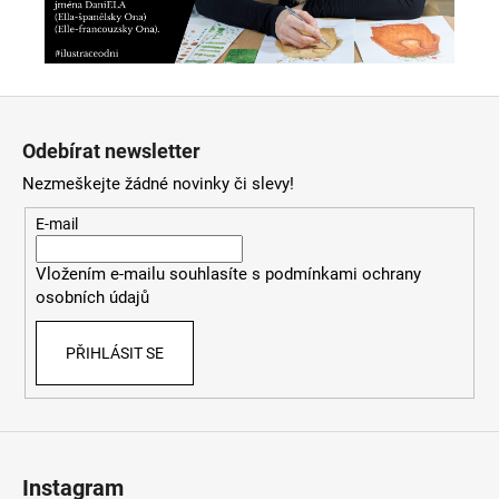
Z
á
Odebírat newsletter
p
Nezmeškejte žádné novinky či slevy!
a
t
E-mail
í
Vložením e-mailu souhlasíte s
podmínkami ochrany
osobních údajů
PŘIHLÁSIT SE
Instagram