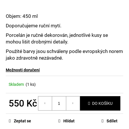
č
u
j
Objem: 450 ml
e
m
Doporučujeme ruční mytí.
e
Porcelán je ručně dekorován, jednotlivé kusy se
mohou lišit drobnými detaily.
Použité barvy jsou schváleny podle evropských norem
jako zdravotně nezávadné.
Možnosti doručení
Skladem
(1 ks)
550 Kč
DO KOŠÍKU
Měrná
cena:
Zeptat se
Hlídat
Sdílet