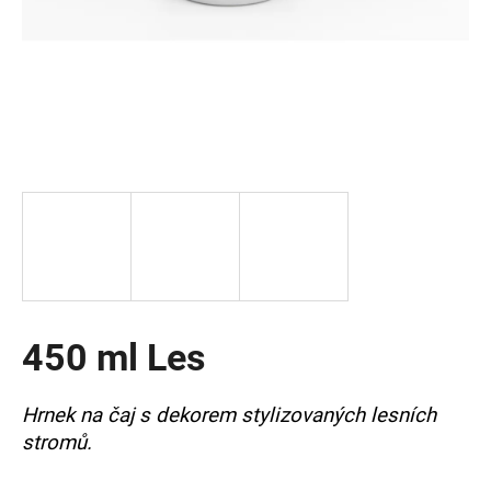
a
j
í
t
?
HLEDAT
450 ml Les
D
o
p
Hrnek na čaj s dekorem stylizovaných lesních
o
stromů.
r
u