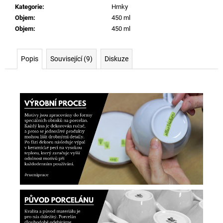
Kategorie
:
Hrnky
Objem
:
450 ml
Objem
:
450 ml
Popis
Související (9)
Diskuze