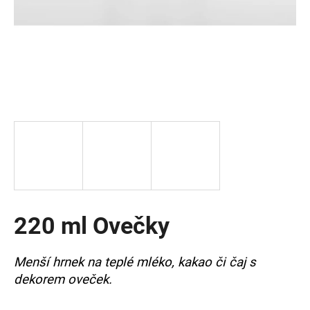
a
j
í
t
?
HLEDAT
220 ml Ovečky
D
o
p
Menší hrnek na teplé mléko, kakao či čaj s
o
dekorem oveček.
r
u