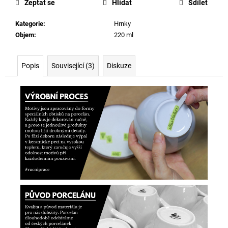
Zeptat se
Hlídat
Sdílet
Kategorie
:
Hrnky
Objem
:
220 ml
Popis
Související (3)
Diskuze