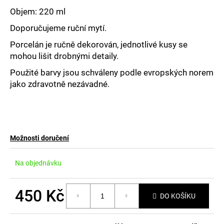
č
u
Objem: 220 ml
j
Doporučujeme ruční mytí.
e
m
Porcelán je ručně dekorován, jednotlivé kusy se
e
mohou lišit drobnými detaily.
Použité barvy jsou schváleny podle evropských norem
jako zdravotně nezávadné.
Možnosti doručení
Na objednávku
450 Kč
DO KOŠÍKU
Měrná
cena: