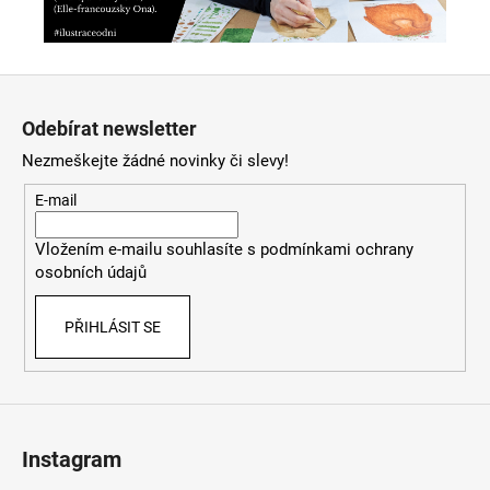
Z
á
Odebírat newsletter
p
Nezmeškejte žádné novinky či slevy!
a
t
E-mail
í
Vložením e-mailu souhlasíte s
podmínkami ochrany
osobních údajů
PŘIHLÁSIT SE
Instagram