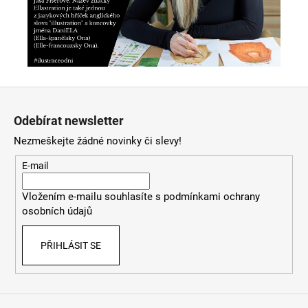
Z
á
Odebírat newsletter
p
Nezmeškejte žádné novinky či slevy!
a
t
E-mail
í
Vložením e-mailu souhlasíte s
podmínkami ochrany
osobních údajů
PŘIHLÁSIT SE