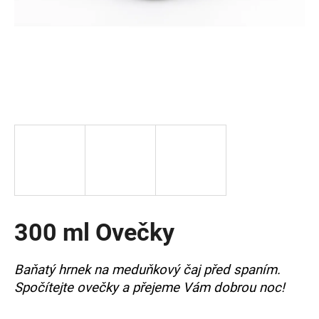
a
j
í
t
?
HLEDAT
300 ml Ovečky
D
o
p
Baňatý hrnek na meduňkový čaj před spaním.
o
Spočítejte ovečky a přejeme Vám dobrou noc!
r
u