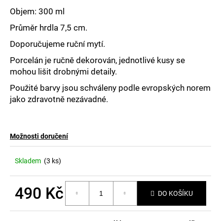
č
u
Objem: 300 ml
j
Průměr hrdla 7,5 cm.
e
m
Doporučujeme ruční mytí.
e
Porcelán je ručně dekorován, jednotlivé kusy se
mohou lišit drobnými detaily.
Použité barvy jsou schváleny podle evropských norem
jako zdravotně nezávadné.
Možnosti doručení
Skladem
(3 ks)
490 Kč
DO KOŠÍKU
Měrná
cena: