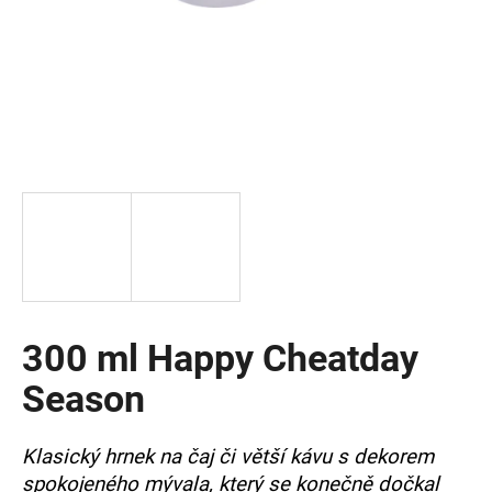
a
j
í
t
?
HLEDAT
300 ml Happy Cheatday
D
o
Season
p
o
r
Klasický hrnek na čaj či větší kávu s dekorem
u
spokojeného mývala, který se konečně dočkal