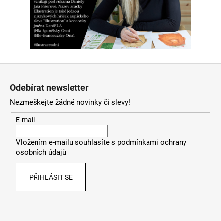
Z
á
Odebírat newsletter
p
Nezmeškejte žádné novinky či slevy!
a
t
E-mail
í
Vložením e-mailu souhlasíte s
podmínkami ochrany
osobních údajů
PŘIHLÁSIT SE