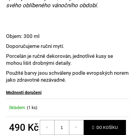
č
svého oblíbeného vánočního období.
u
j
e
m
e
Objem: 300 ml
Doporučujeme ruční mytí.
Porcelán je ručně dekorován, jednotlivé kusy se
mohou lišit drobnými detaily.
Použité barvy jsou schváleny podle evropských norem
jako zdravotně nezávadné.
Možnosti doručení
Skladem
(1 ks)
490 Kč
DO KOŠÍKU
Měrná