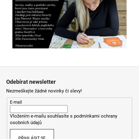
Z
á
Odebírat newsletter
p
Nezmeškejte žádné novinky či slevy!
a
t
E-mail
í
Vložením e-mailu souhlasíte s
podmínkami ochrany
osobních údajů
PŘIHLÁSIT SE