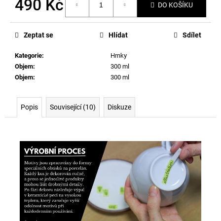
490 Kč
DO KOŠÍKU
Měrná
cena:
Zeptat se
Hlídat
Sdílet
Kategorie
:
Hrnky
Objem
:
300 ml
Objem
:
300 ml
Popis
Související (10)
Diskuze