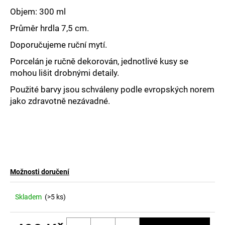
č
u
Objem: 300 ml
j
Průměr hrdla 7,5 cm.
e
m
Doporučujeme ruční mytí.
e
Porcelán je ručně dekorován, jednotlivé kusy se
mohou lišit drobnými detaily.
Použité barvy jsou schváleny podle evropských norem
jako zdravotně nezávadné.
Možnosti doručení
Skladem
(>5 ks)