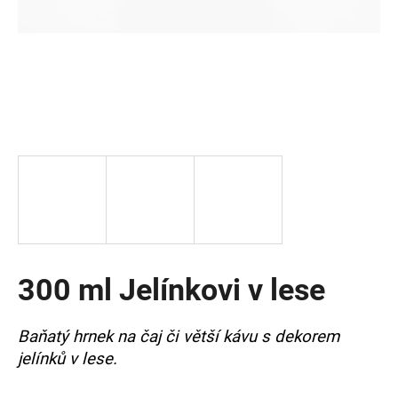
a
j
í
t
?
HLEDAT
300 ml Jelínkovi v lese
D
o
p
Baňatý hrnek na čaj či větší kávu s dekorem
o
jelínků v lese.
r
u