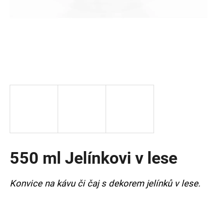
a
j
í
t
?
HLEDAT
550 ml Jelínkovi v lese
D
o
p
Konvice na kávu či čaj s dekorem jelínků v lese.
o
r
u