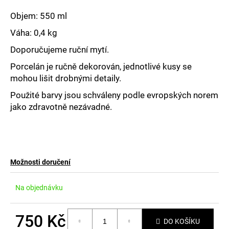
č
u
Objem: 550 ml
j
Váha: 0,4 kg
e
m
Doporučujeme ruční mytí.
e
Porcelán je ručně dekorován, jednotlivé kusy se
mohou lišit drobnými detaily.
Použité barvy jsou schváleny podle evropských norem
jako zdravotně nezávadné.
Možnosti doručení
Na objednávku
750 Kč
DO KOŠÍKU