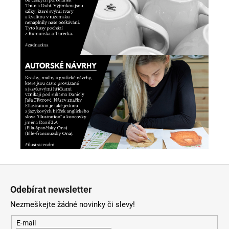
Z
á
Odebírat newsletter
p
Nezmeškejte žádné novinky či slevy!
a
t
E-mail