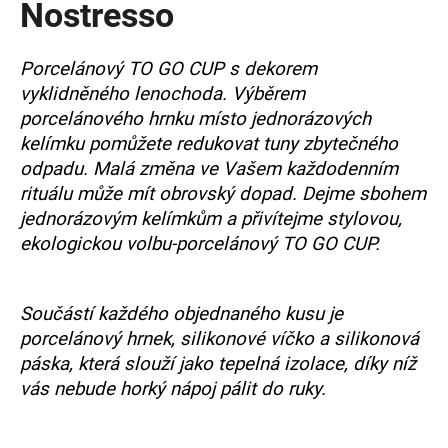
Nostresso
a
j
Porcelánový TO GO CUP s dekorem
í
vyklidněného lenochoda. Výběrem
t
porcelánového hrnku místo jednorázových
?
kelímku pomůžete redukovat tuny zbytečného
odpadu. Malá změna ve Vašem každodenním
rituálu může mít obrovský dopad. Dejme sbohem
jednorázovým kelímkům a přivítejme stylovou,
HLEDAT
ekologickou volbu-porcelánový TO GO CUP.
Součástí každého objednaného kusu je
D
porcelánový hrnek, silikonové víčko a silikonová
o
p
páska, která slouží jako tepelná izolace, díky níž
o
vás nebude horký nápoj pálit do ruky.
r
u