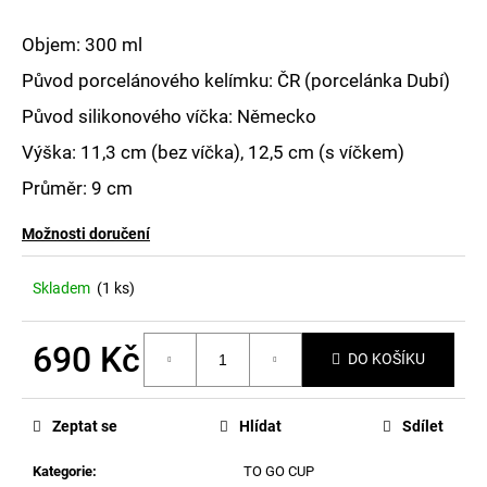
č
u
Objem: 300 ml
j
e
Původ porcelánového kelímku: ČR (porcelánka Dubí)
m
Původ silikonového víčka: Německo
e
Výška: 11,3 cm (bez víčka), 12,5 cm (s víčkem)
Průměr: 9 cm
Možnosti doručení
Skladem
(1 ks)
690 Kč
DO KOŠÍKU
Měrná
cena:
Zeptat se
Hlídat
Sdílet
Kategorie
:
TO GO CUP