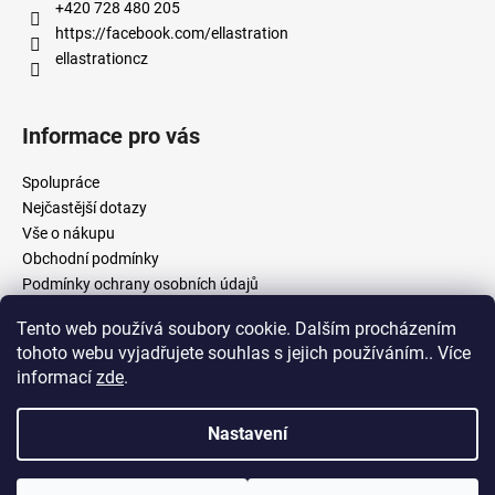
+420 728 480 205
https://facebook.com/ellastration
ellastrationcz
Informace pro vás
Spolupráce
Nejčastější dotazy
Vše o nákupu
Obchodní podmínky
Podmínky ochrany osobních údajů
Tento web používá soubory cookie. Dalším procházením
tohoto webu vyjadřujete souhlas s jejich používáním.. Více
facebook.com/ellastration
instagram.com/ellastrationcz
informací
zde
.
Nastavení
Vytvořil Shoptet
Copyright 2026
Ellastration
. Všechna práva vyhrazena.
Upravit