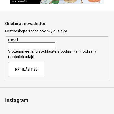
Z
á
Odebírat newsletter
p
Nezmeškejte žádné novinky či slevy!
a
t
E-mail
í
Vložením e-mailu souhlasíte s
podmínkami ochrany
osobních údajů
PŘIHLÁSIT SE
Instagram