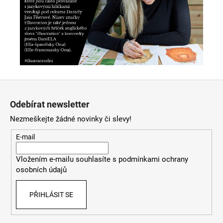
Z
á
Odebírat newsletter
p
Nezmeškejte žádné novinky či slevy!
a
t
E-mail
í
Vložením e-mailu souhlasíte s
podmínkami ochrany
osobních údajů
PŘIHLÁSIT SE