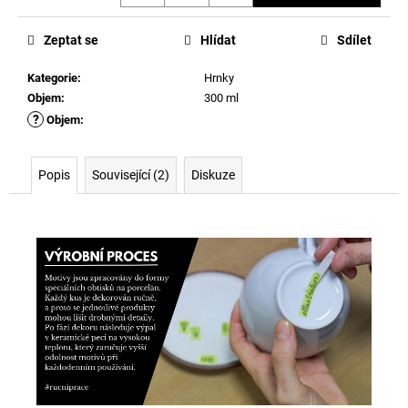
Měrná
cena:
Zeptat se
Hlídat
Sdílet
Kategorie
:
Hrnky
Objem
:
300 ml
?
Objem
:
Popis
Související (2)
Diskuze