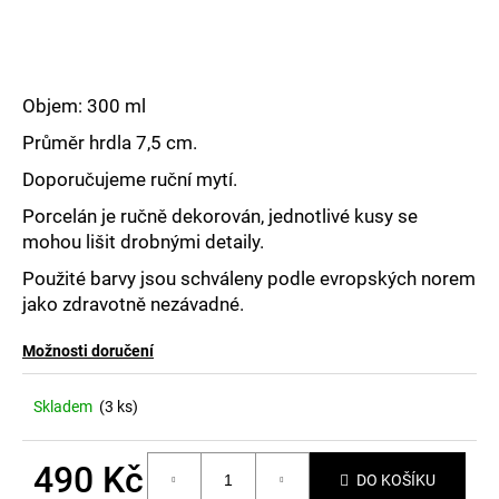
č
u
j
e
m
Objem: 300 ml
e
Průměr hrdla 7,5 cm.
Doporučujeme ruční mytí.
Porcelán je ručně dekorován, jednotlivé kusy se
mohou lišit drobnými detaily.
Použité barvy jsou schváleny podle evropských norem
jako zdravotně nezávadné.
Možnosti doručení
Skladem
(3 ks)
490 Kč
DO KOŠÍKU