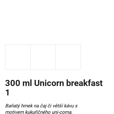
a
j
í
t
?
HLEDAT
300 ml Unicorn breakfast
D
o
1
p
o
r
Baňatý hrnek na čaj či větší kávu s
u
motivem kukuřičného uni-corna.