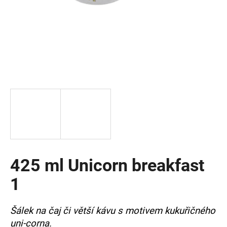
a
j
í
t
?
HLEDAT
425 ml Unicorn breakfast
D
o
1
p
o
r
Šálek na čaj či větší kávu s motivem kukuřičného
u
uni-corna.