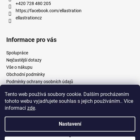
+420 728 480 205
https://facebook.com/ellastration
ellastrationcz
Informace pro vás
Spolupráce
Nejčastější dotazy
Vše o nákupu
Obchodní podmínky
Podmínky ochrany osobních údajů
Tento web používá soubory cookie. Dalším procházením
tohoto webu vyjadřujete souhlas s jejich používáním.. Více
facebook.com/ellastration
instagram.com/ellastrationcz
informací
zde
.
Nastavení
Vytvořil Shoptet
Copyright 2026
Ellastration
. Všechna práva vyhrazena.
Upravit