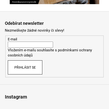
Z
á
Odebírat newsletter
p
Nezmeškejte žádné novinky či slevy!
a
t
E-mail
í
Vložením e-mailu souhlasíte s
podmínkami ochrany
osobních údajů
PŘIHLÁSIT SE
Instagram