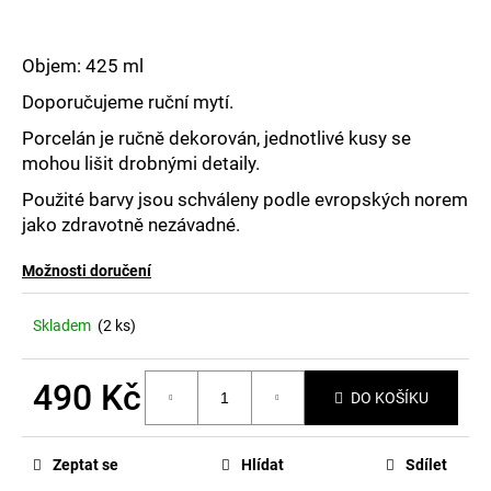
č
u
j
Objem: 425 ml
e
m
Doporučujeme ruční mytí.
e
Porcelán je ručně dekorován, jednotlivé kusy se
mohou lišit drobnými detaily.
Použité barvy jsou schváleny podle evropských norem
jako zdravotně nezávadné.
Možnosti doručení
Skladem
(2 ks)
490 Kč
DO KOŠÍKU
Měrná
cena:
Zeptat se
Hlídat
Sdílet