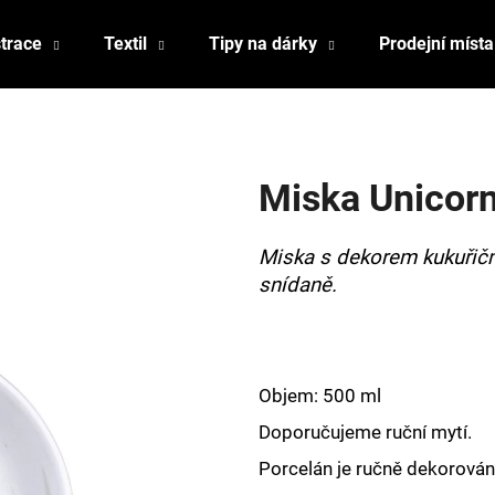
strace
Textil
Tipy na dárky
Prodejní místa
Co potřebujete najít?
Miska Unicorn
HLEDAT
Miska s dekorem kukuřičn
snídaně.
Doporučujeme
Objem: 500 ml
Doporučujeme ruční mytí.
Porcelán je ručně dekorován,