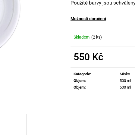
Použité barvy jsou schválen
Možnosti doručení
Skladem
(2 ks)
550 Kč
Měrná
cena:
Kategorie
:
Misky
Objem
:
500 ml
Objem
:
500 ml