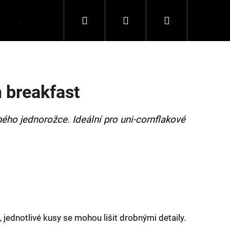
Hledat
Přihlášení
Nákupní
Spolupráce
Kontakty
košík
 breakfast
ého jednorožce. Ideální pro uni-cornflakové
 jednotlivé kusy se mohou lišit drobnými detaily.