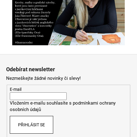
Z
á
Odebírat newsletter
p
Nezmeškejte žádné novinky či slevy!
a
t
E-mail
í
Vložením e-mailu souhlasíte s
podmínkami ochrany
osobních údajů
PŘIHLÁSIT SE