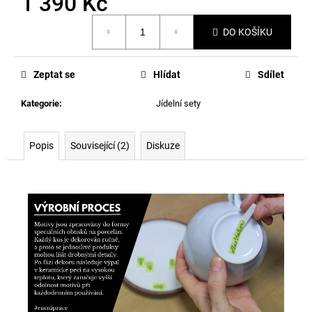
1 390 Kč
Měrná
DO KOŠÍKU
cena:
Zeptat se
Hlídat
Sdílet
Kategorie
:
Jídelní sety
Popis
Související (2)
Diskuze