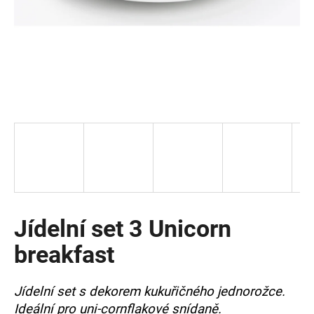
a
j
í
t
?
HLEDAT
Jídelní set 3 Unicorn
D
o
breakfast
p
o
r
Jídelní set s dekorem kukuřičného jednorožce.
u
Ideální pro uni-cornflakové snídaně.