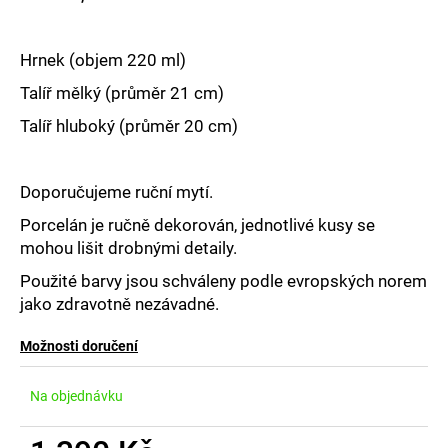
č
u
j
Hrnek (objem 220 ml)
e
m
Talíř mělký (průměr 21 cm)
e
Talíř hluboký (průměr 20 cm)
Doporučujeme ruční mytí.
Porcelán je ručně dekorován, jednotlivé kusy se
mohou lišit drobnými detaily.
Použité barvy jsou schváleny podle evropských norem
jako zdravotně nezávadné.
Možnosti doručení
Na objednávku