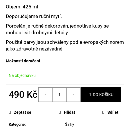
č
u
Objem: 425 ml
j
Doporučujeme ruční mytí.
e
m
Porcelán je ručně dekorován, jednotlivé kusy se
e
mohou lišit drobnými detaily.
Použité barvy jsou schváleny podle evropských norem
jako zdravotně nezávadné.
Možnosti doručení
Na objednávku
490 Kč
DO KOŠÍKU
Měrná
cena:
Zeptat se
Hlídat
Sdílet
Kategorie
:
Šálky