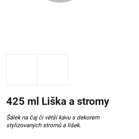
a
j
í
t
?
HLEDAT
425 ml Liška a stromy
D
o
p
Šálek na čaj či větší kávu s dekorem
o
stylizovaných stromů a lišek.
r
u