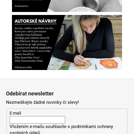
Z
á
Odebírat newsletter
p
Nezmeškejte žádné novinky či slevy!
a
t
E-mail
í
Vložením e-mailu souhlasíte s
podmínkami ochrany
osobních údajů