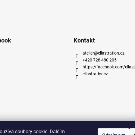
book
Kontakt
atelier
@
ellastration.cz
+420 728 480 205
https://facebook.com/ellast
ellastrationcz
oužívá soubory cookie. Dalším