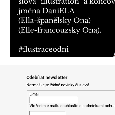
Z
á
Odebírat newsletter
p
Nezmeškejte žádné novinky či slevy!
a
t
E-mail
í
Vložením e-mailu souhlasíte s
podmínkami ochran