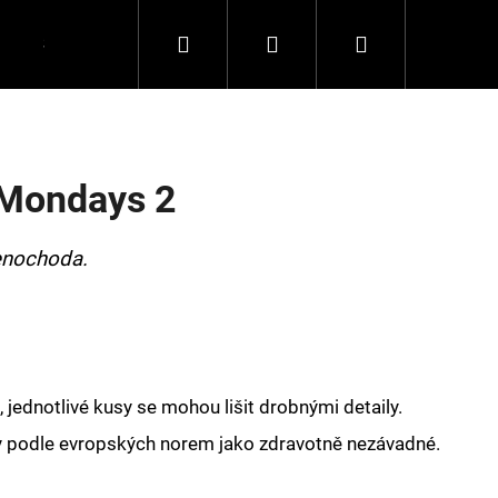
Hledat
Přihlášení
Nákupní
Spolupráce
Kontakty
košík
 Mondays 2
enochoda.
 jednotlivé kusy se mohou lišit drobnými detaily.
y podle evropských norem jako zdravotně nezávadné.