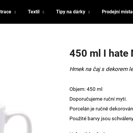
strace
Textil
Tipy na dárky
Prodejní místa
Co potřebujete najít?
450 ml I hate
HLEDAT
Hrnek na čaj s dekorem l
Doporučujeme
Objem: 450 ml
Doporučujeme ruční mytí.
Porcelán je ručně dekorován,
Použité barvy jsou schválen