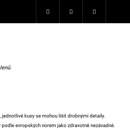
Hledat
Přihlášení
Nákupní
Spolupráce
Kontakty
košík
lenů.
 jednotlivé kusy se mohou lišit drobnými detaily.
y podle evropských norem jako zdravotně nezávadné.