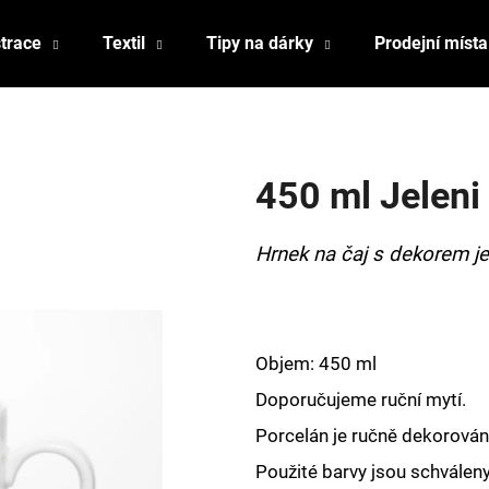
strace
Textil
Tipy na dárky
Prodejní místa
Co potřebujete najít?
450 ml Jeleni
HLEDAT
Hrnek na čaj s dekorem je
Doporučujeme
Objem: 450 ml
Doporučujeme ruční mytí.
Porcelán je ručně dekorován,
Použité barvy jsou schválen