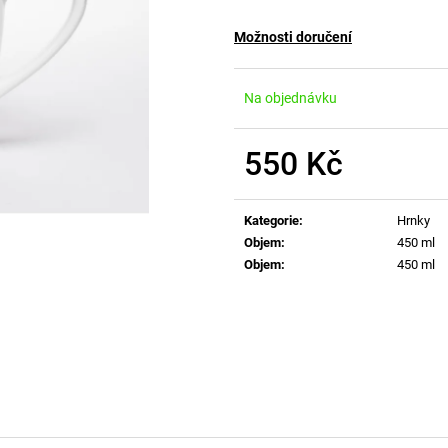
Možnosti doručení
Na objednávku
550 Kč
Měrná
cena:
Kategorie
:
Hrnky
Objem
:
450 ml
Objem
:
450 ml