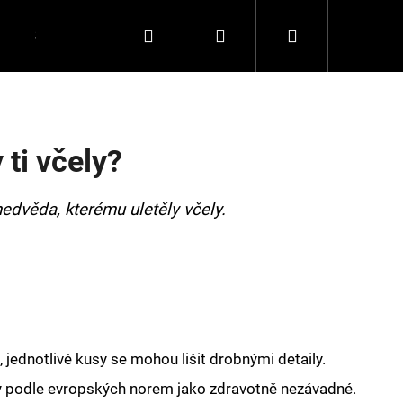
Hledat
Přihlášení
Nákupní
Spolupráce
Kontakty
košík
 ti včely?
edvěda, kterému uletěly včely.
 jednotlivé kusy se mohou lišit drobnými detaily.
y podle evropských norem jako zdravotně nezávadné.