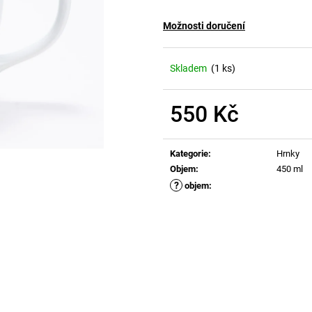
Možnosti doručení
Skladem
(1 ks)
550 Kč
Měrná
cena:
Kategorie
:
Hrnky
Objem
:
450 ml
?
objem
: