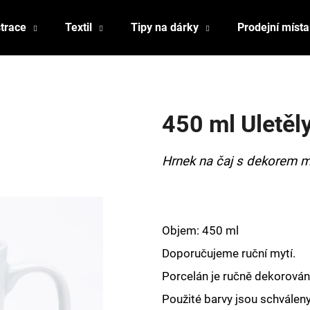
strace
Textil
Tipy na dárky
Prodejní místa
Co potřebujete najít?
450 ml Uletěly
HLEDAT
Hrnek na čaj s dekorem m
Doporučujeme
Objem: 450 ml
Doporučujeme ruční mytí.
Porcelán je ručně dekorován,
Použité barvy jsou schválen