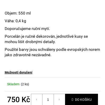
č
u
j
Objem: 550 ml
e
m
Váha: 0,4 kg
e
Doporučujeme ruční mytí.
Porcelán je ručně dekorován, jednotlivé kusy se
mohou lišit drobnými detaily.
Použité barvy jsou schváleny podle evropských norem
jako zdravotně nezávadné.
Možnosti doručení
Skladem
(2 ks)
750 Kč
DO KOŠÍKU