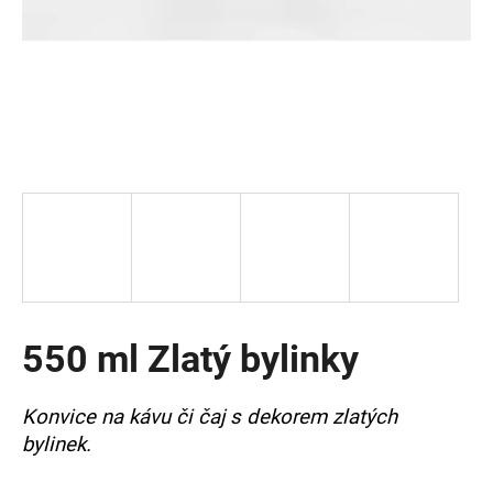
a
j
í
t
?
HLEDAT
550 ml Zlatý bylinky
D
o
p
Konvice na kávu či čaj s dekorem zlatých
o
bylinek.
r
u