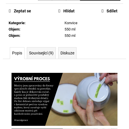
Měrná
cena:
Zeptat se
Hlídat
Sdílet
Kategorie
:
Konvice
Objem
:
550 ml
Objem
:
550 ml
Popis
Související (9)
Diskuze