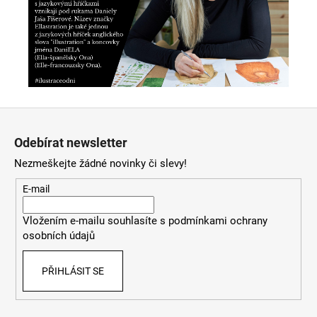
Z
á
Odebírat newsletter
p
Nezmeškejte žádné novinky či slevy!
a
t
E-mail
í
Vložením e-mailu souhlasíte s
podmínkami ochrany
osobních údajů
PŘIHLÁSIT SE