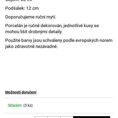
č
u
Podšálek: 12 cm
j
Doporučujeme ruční mytí.
e
m
Porcelán je ručně dekorován, jednotlivé kusy se
e
mohou lišit drobnými detaily.
Použité barvy jsou schváleny podle evropských norem
jako zdravotně nezávadné.
Možnosti doručení
Skladem
(3 ks)