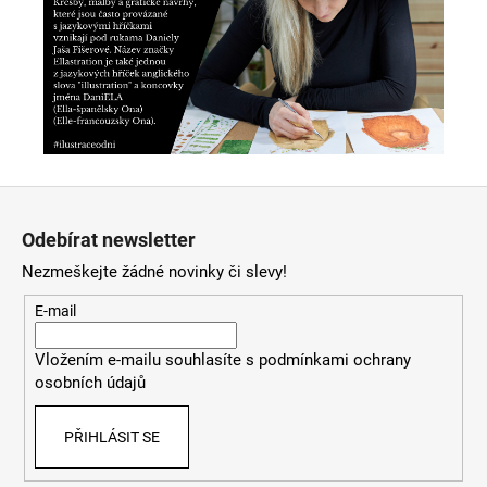
Z
á
Odebírat newsletter
p
Nezmeškejte žádné novinky či slevy!
a
t
E-mail
í
Vložením e-mailu souhlasíte s
podmínkami ochrany
osobních údajů
PŘIHLÁSIT SE