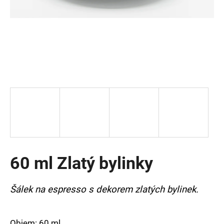
a
j
í
t
?
HLEDAT
60 ml Zlatý bylinky
D
o
p
Šálek na espresso s dekorem zlatých bylinek.
o
r
u
Objem: 60 ml