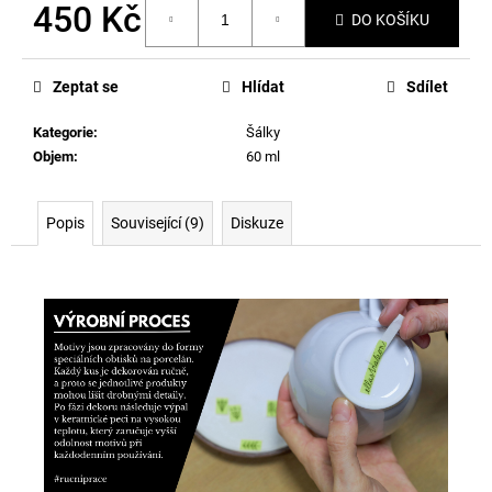
450 Kč
DO KOŠÍKU
Měrná
cena:
Zeptat se
Hlídat
Sdílet
Kategorie
:
Šálky
Objem
:
60 ml
Popis
Související (9)
Diskuze