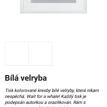
a
j
í
t
?
HLEDAT
Bílá velryba
D
o
p
Tisk kolorované kresby bílé velryby, která nikam
o
nespěchá. Wait for a whale! Každý tisk je
r
u
podepsán autorkou a orazítkován. Rám s