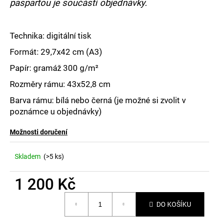
č
paspartou je součástí objednávky.
u
j
e
Technika: digitální tisk
m
Formát: 29,7x42 cm (A3)
e
Papír: gramáž
300 g/m
²
Rozměry rámu: 43x52,8 cm
Barva rámu: bílá nebo černá (je možné si zvolit v
poznámce u objednávky)
Možnosti doručení
Skladem
(>5 ks)
1 200 Kč
Měrná
DO KOŠÍKU
cena: