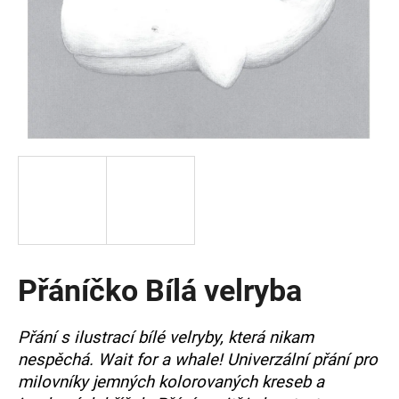
a
j
í
t
?
HLEDAT
Přáníčko Bílá velryba
D
o
p
Přání s ilustrací bílé velryby, která nikam
o
nespěchá. Wait for a whale! Univerzální přání pro
r
u
milovníky jemných kolorovaných kreseb a