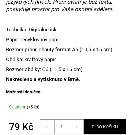
č
jazykových hříček. Přání uvnitř je bez textu,
u
poskytuje prostor pro Vaše osobní sdělení.
j
e
m
Technika: Digitální tisk
e
Papír: recyklovaný papír
Rozměr přání: ohnutý formát A5 (
10,5 x 15 cm)
Obálka: kraftový papír
Rozměr obálky:
C6 (11,5 x 16 cm)
Nakresleno a vytisknuto v Brně.
Možnosti doručení
Skladem
(>5 ks)
79 Kč
DO KOŠÍKU
Měrná