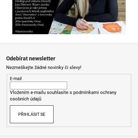
Z
á
Odebírat newsletter
p
Nezmeškejte žádné novinky či slevy!
a
t
E-mail
í
Vložením e-mailu souhlasíte s
podmínkami ochrany
osobních údajů
PŘIHLÁSIT SE