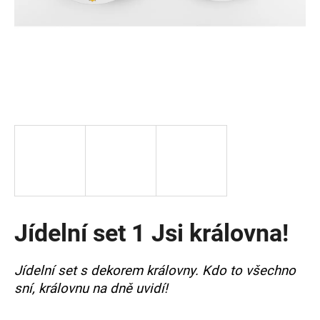
a
j
í
t
?
HLEDAT
Jídelní set 1 Jsi královna!
D
o
p
Jídelní set s dekorem královny. Kdo to všechno
o
sní, královnu na dně uvidí!
r
u