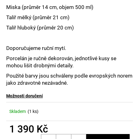
č
u
Miska (průměr 14 cm, objem 500 ml)
j
Talíř mělký (průměr 21 cm)
e
m
Talíř hluboký (průměr 20 cm)
e
Doporučujeme ruční mytí.
Porcelán je ručně dekorován, jednotlivé kusy se
mohou lišit drobnými detaily.
Použité barvy jsou schváleny podle evropských norem
jako zdravotně nezávadné.
Možnosti doručení
Skladem
(1 ks)
1 390 Kč
Měrná