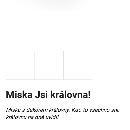
a
j
í
t
?
HLEDAT
Miska Jsi královna!
D
o
p
Miska s dekorem královny. Kdo to všechno sní,
o
královnu na dně uvidí!
r
u