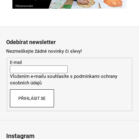
Z
á
Odebírat newsletter
p
Nezmeškejte žádné novinky či slevy!
a
t
E-mail
í
Vložením e-mailu souhlasíte s
podmínkami ochrany
osobních údajů
PŘIHLÁSIT SE
Instagram