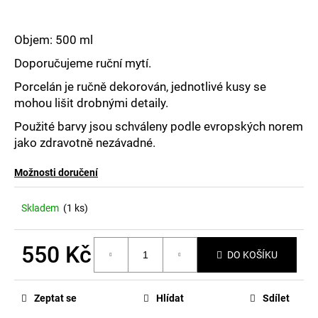
č
u
j
Objem: 500 ml
e
m
Doporučujeme ruční mytí.
e
Porcelán je ručně dekorován, jednotlivé kusy se
mohou lišit drobnými detaily.
Použité barvy jsou schváleny podle evropských norem
jako zdravotně nezávadné.
Možnosti doručení
Skladem
(1 ks)
550 Kč
DO KOŠÍKU
Měrná
cena:
Zeptat se
Hlídat
Sdílet