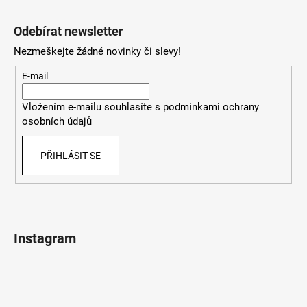
Z
á
Odebírat newsletter
p
Nezmeškejte žádné novinky či slevy!
a
t
E-mail
í
Vložením e-mailu souhlasíte s
podmínkami ochrany
osobních údajů
PŘIHLÁSIT SE
Instagram