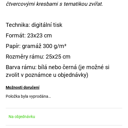
č
čtvercovými kresbami s tematikou zvířat.
u
j
e
Technika: digitální tisk
m
e
Formát: 23x23 cm
Papír: gramáž
300 g/m
²
Rozměry rámu: 25x25 cm
Barva rámu: bílá nebo černá (je možné si
zvolit v poznámce u objednávky)
Možnosti doručení
Položka byla vyprodána…
Na objednávku