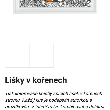
a
j
í
t
?
HLEDAT
Lišky v kořenech
D
o
p
Tisk kolorované kresby spících lišek v kořenech
o
r
stromu. Každý kus je podepsán autorkou a
u
orazítkován.
V interiéru lze kombinovat s dalšími