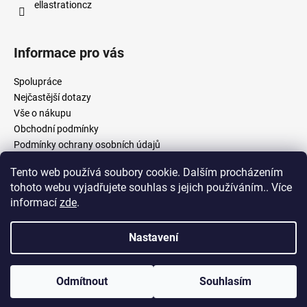
ellastrationcz
Informace pro vás
Spolupráce
Nejčastější dotazy
Vše o nákupu
Obchodní podmínky
Podmínky ochrany osobních údajů
Tento web používá soubory cookie. Dalším procházením
tohoto webu vyjadřujete souhlas s jejich používáním.. Více
facebook.com/ellastration
instagram.com/ellastrationcz
informací
zde
.
Nastavení
Vytvořil Shoptet
Copyright 2026
Ellastration
. Všechna práva vyhrazena.
Upravit
Odmítnout
Souhlasím
nastavení cookies