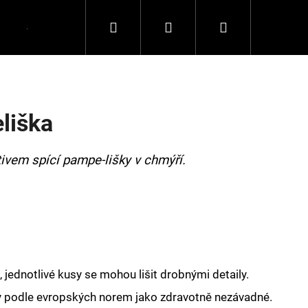
Hledat
Přihlášení
Nákupní
Spolupráce
Kontakty
košík
liška
tivem spící pampe-lišky v chmýří.
 jednotlivé kusy se mohou lišit drobnými detaily.
y podle evropských norem jako zdravotně nezávadné.