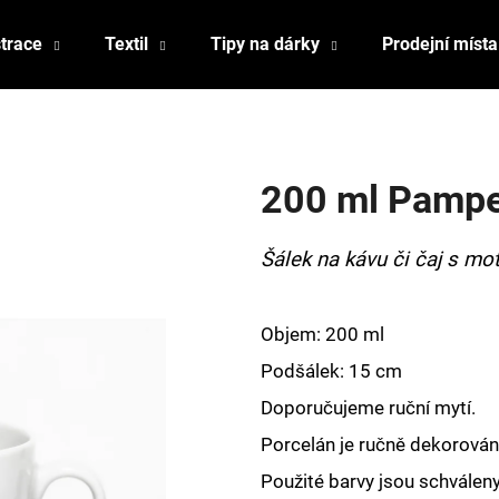
strace
Textil
Tipy na dárky
Prodejní místa
Co potřebujete najít?
200 ml Pampe
HLEDAT
Šálek na kávu či čaj s mo
Doporučujeme
Objem: 200 ml
Podšálek: 15 cm
Doporučujeme ruční mytí.
Porcelán je ručně dekorován,
Použité barvy jsou schválen