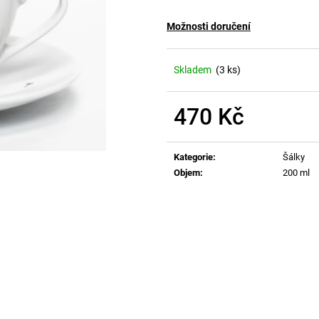
Možnosti doručení
Skladem
(3 ks)
470 Kč
Měrná
cena:
Kategorie
:
Šálky
Objem
:
200 ml