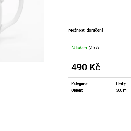
Možnosti doručení
Skladem
(4 ks)
490 Kč
Měrná
cena:
Kategorie
:
Hrnky
Objem
:
300 ml