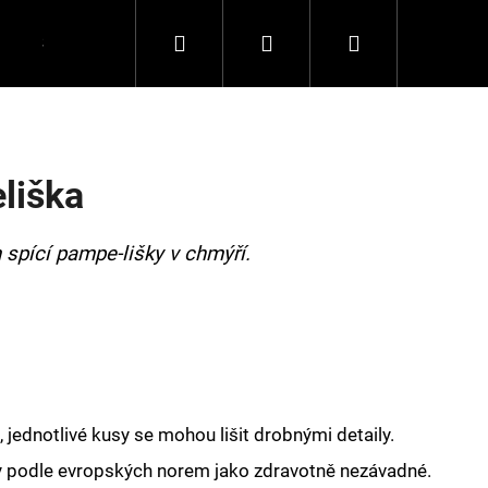
Hledat
Přihlášení
Nákupní
Spolupráce
Kontakty
košík
liška
spící pampe-lišky v chmýří.
 jednotlivé kusy se mohou lišit drobnými detaily.
y podle evropských norem jako zdravotně nezávadné.