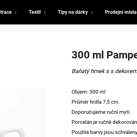
strace
Textil
Tipy na dárky
Prodejní místa
Co potřebujete najít?
300 ml Pampe
HLEDAT
Baňatý hrnek s s dekorem 
Doporučujeme
Objem: 300 ml
Průměr hrdla 7,5 cm.
Doporučujeme ruční mytí.
Porcelán je ručně dekorován,
Použité barvy jsou schválen