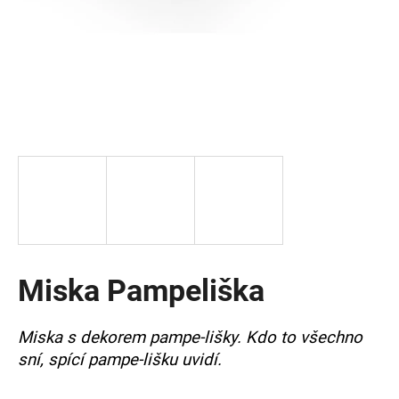
a
j
í
t
?
HLEDAT
Miska Pampeliška
D
o
p
Miska s dekorem pampe-lišky. Kdo to všechno
o
sní, spící pampe-lišku uvidí.
r
u