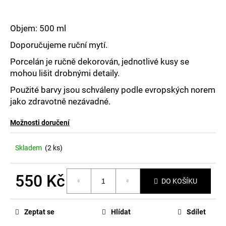
č
u
j
Objem: 500 ml
e
m
Doporučujeme ruční mytí.
e
Porcelán je ručně dekorován, jednotlivé kusy se
mohou lišit drobnými detaily.
Použité barvy jsou schváleny podle evropských norem
jako zdravotně nezávadné.
Možnosti doručení
Skladem
(2 ks)
550 Kč
DO KOŠÍKU
Měrná
cena:
Zeptat se
Hlídat
Sdílet