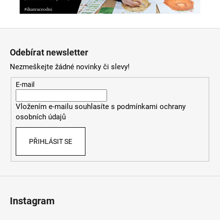
Z
á
Odebírat newsletter
p
Nezmeškejte žádné novinky či slevy!
a
t
E-mail
í
Vložením e-mailu souhlasíte s
podmínkami ochrany
osobních údajů
PŘIHLÁSIT SE
Instagram