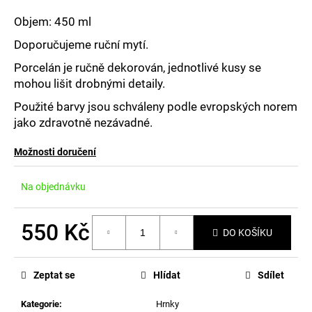
č
u
Objem: 450 ml
j
Doporučujeme ruční mytí.
e
m
Porcelán je ručně dekorován, jednotlivé kusy se
e
mohou lišit drobnými detaily.
Použité barvy jsou schváleny podle evropských norem
jako zdravotně nezávadné.
Možnosti doručení
Na objednávku
550 Kč
DO KOŠÍKU
Měrná
cena:
Zeptat se
Hlídat
Sdílet
Kategorie
:
Hrnky