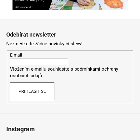
Z
á
Odebírat newsletter
p
Nezmeškejte žádné novinky či slevy!
a
t
E-mail
í
Vložením e-mailu souhlasíte s
podmínkami ochrany
osobních údajů
PŘIHLÁSIT SE
Instagram