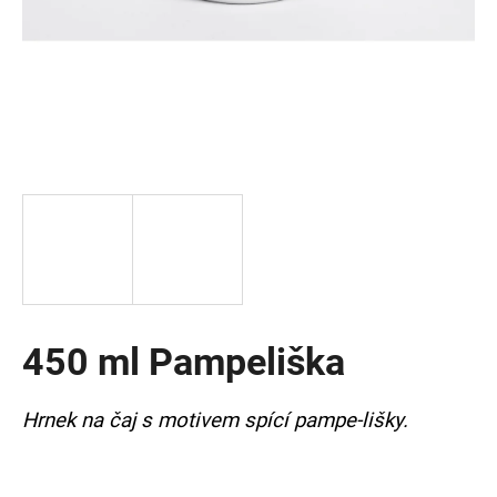
a
j
í
t
?
HLEDAT
450 ml Pampeliška
D
o
p
Hrnek na čaj s motivem spící pampe-lišky.
o
r
u