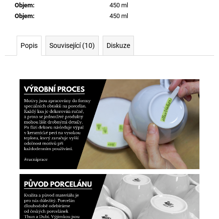
Objem
:
450 ml
Objem
:
450 ml
Popis
Související (10)
Diskuze