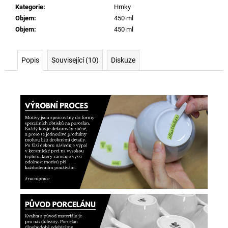
Kategorie
:
Hrnky
Objem
:
450 ml
Objem
:
450 ml
Popis
Související (10)
Diskuze