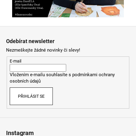
Z
á
Odebírat newsletter
p
Nezmeškejte žádné novinky či slevy!
a
t
E-mail
í
Vložením e-mailu souhlasíte s
podmínkami ochrany
osobních údajů
PŘIHLÁSIT SE
Instagram