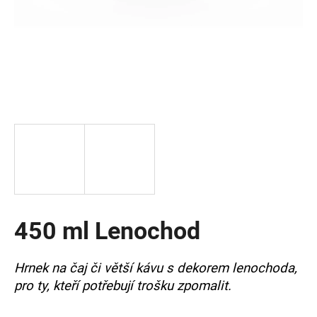
a
j
í
t
?
HLEDAT
450 ml Lenochod
D
o
p
Hrnek na čaj či větší kávu s dekorem lenochoda,
o
pro ty, kteří potřebují trošku zpomalit.
r
u