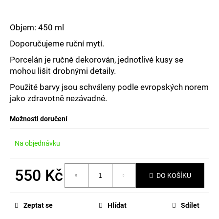
č
u
j
Objem: 450 ml
e
m
Doporučujeme ruční mytí.
e
Porcelán je ručně dekorován, jednotlivé kusy se
mohou lišit drobnými detaily.
Použité barvy jsou schváleny podle evropských norem
jako zdravotně nezávadné.
Možnosti doručení
Na objednávku
550 Kč
DO KOŠÍKU
Měrná
cena:
Zeptat se
Hlídat
Sdílet