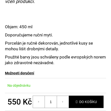
č
včelí produkci.
u
j
e
m
Objem: 450 ml
e
Doporučujeme ruční mytí.
Porcelán je ručně dekorován, jednotlivé kusy se
mohou lišit drobnými detaily.
Použité barvy jsou schváleny podle evropských norem
jako zdravotně nezávadné.
Možnosti doručení
Na objednávku
550 Kč
DO KOŠÍKU
Měrná