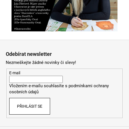
Z
á
Odebírat newsletter
p
Nezmeškejte žádné novinky či slevy!
a
t
E-mail
í
Vložením e-mailu souhlasíte s
podmínkami ochrany
osobních údajů
PŘIHLÁSIT SE