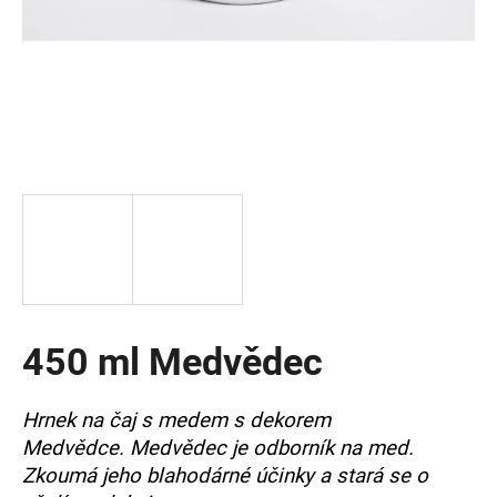
a
j
í
t
?
HLEDAT
450 ml Medvědec
D
o
p
Hrnek na čaj s medem s dekorem
o
Medvědce.
Medvědec je odborník na med.
r
u
Zkoumá jeho blahodárné účinky a stará se o