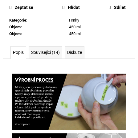
cena:
Zeptat se
Hlídat
Sdílet
Kategorie
:
Hrnky
Objem
:
450 ml
Objem
:
450 ml
Popis
Související (14)
Diskuze