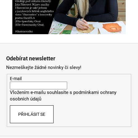
Z
á
Odebírat newsletter
p
Nezmeškejte žádné novinky či slevy!
a
t
E-mail
í
Vložením e-mailu souhlasíte s
podmínkami ochrany
osobních údajů
PŘIHLÁSIT SE