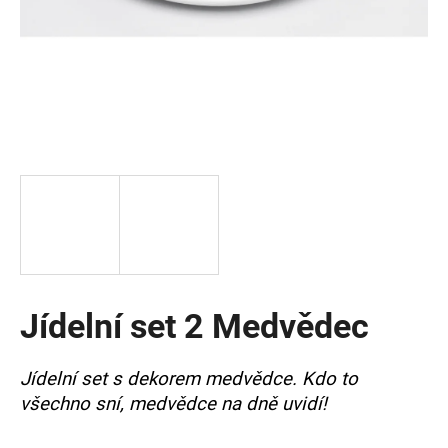
a
j
í
t
?
HLEDAT
Jídelní set 2 Medvědec
D
o
p
Jídelní set s dekorem medvědce. Kdo to
o
všechno sní, medvědce na dně uvidí!
r
u