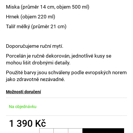
č
u
Miska (průměr 14 cm, objem 500 ml)
j
Hrnek (objem 220 ml)
e
m
Talíř mělký (průměr 21 cm)
e
Doporučujeme ruční mytí.
Porcelán je ručně dekorován, jednotlivé kusy se
mohou lišit drobnými detaily.
Použité barvy jsou schváleny podle evropských norem
jako zdravotně nezávadné.
Možnosti doručení
Na objednávku
1 390 Kč
Měrná