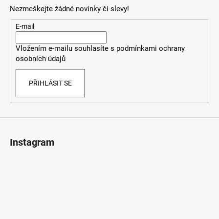
p
Nezmeškejte žádné novinky či slevy!
a
t
E-mail
í
Vložením e-mailu souhlasíte s
podmínkami ochrany
osobních údajů
PŘIHLÁSIT SE
Instagram