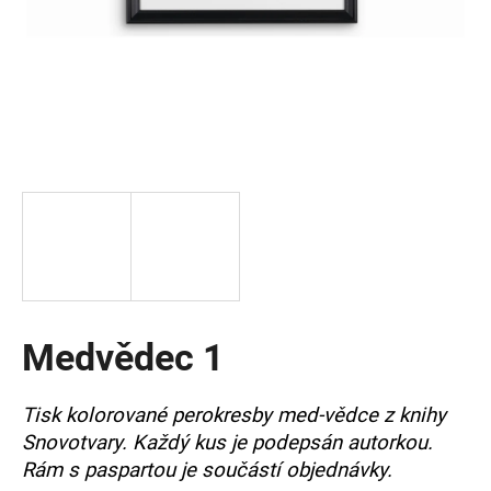
a
j
í
t
?
HLEDAT
Medvědec 1
D
o
p
Tisk kolorované perokresby med-vědce z knihy
o
Snovotvary. Každý kus je podepsán autorkou.
r
u
Rám s paspartou je součástí objednávky.