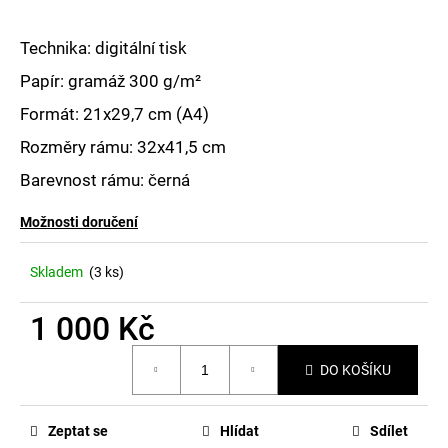
č
u
j
Technika: digitální tisk
e
Papír: gramáž
300 g/m
²
m
e
Formát: 21x29,7 cm (A4)
Rozměry rámu: 32x41,5 cm
Barevnost rámu: černá
Možnosti doručení
Skladem
(3 ks)
1 000 Kč
Měrná
DO KOŠÍKU
cena:
Zeptat se
Hlídat
Sdílet