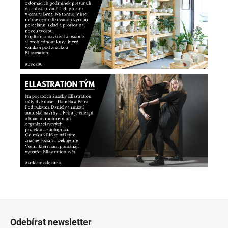
Z
á
Odebírat newsletter