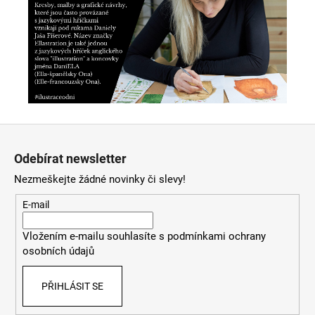
Z
á
Odebírat newsletter
p
Nezmeškejte žádné novinky či slevy!
a
t
E-mail
í
Vložením e-mailu souhlasíte s
podmínkami ochrany
osobních údajů
PŘIHLÁSIT SE