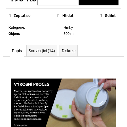
Měrná
cena:
Zeptat se
Hlídat
Sdílet
Kategorie
:
Hrnky
Objem
:
300 ml
Popis
Související (14)
Diskuze