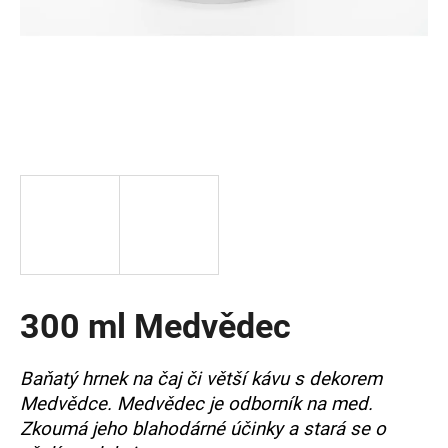
a
j
í
t
?
HLEDAT
300 ml Medvědec
D
o
p
Baňatý hrnek na čaj či větší kávu s dekorem
o
Medvědce. Medvědec je odborník na med.
r
u
Zkoumá jeho blahodárné účinky a stará se o