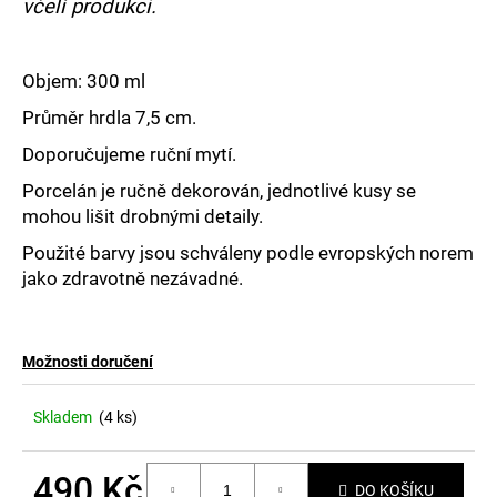
č
včelí produkci.
u
j
e
Objem: 300 ml
m
Průměr hrdla 7,5 cm.
e
Doporučujeme ruční mytí.
Porcelán je ručně dekorován, jednotlivé kusy se
mohou lišit drobnými detaily.
Použité barvy jsou schváleny podle evropských norem
jako zdravotně nezávadné.
Možnosti doručení
Skladem
(4 ks)
490 Kč
DO KOŠÍKU