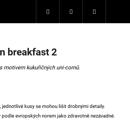
Hledat
Přihlášení
Nákupní
Spolupráce
Kontakty
košík
n breakfast 2
u s motivem kukuřičných uni-cornů.
 jednotlivé kusy se mohou lišit drobnými detaily.
y podle evropských norem jako zdravotně nezávadné.