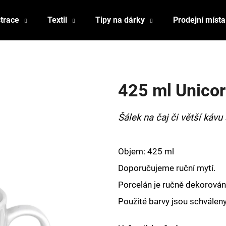
strace
Textil
Tipy na dárky
Prodejní místa
Co potřebujete najít?
425 ml Unicor
HLEDAT
Šálek na čaj či větší káv
Doporučujeme
Objem: 425 ml
Doporučujeme ruční mytí.
Porcelán je ručně dekorován,
Použité barvy jsou schválen